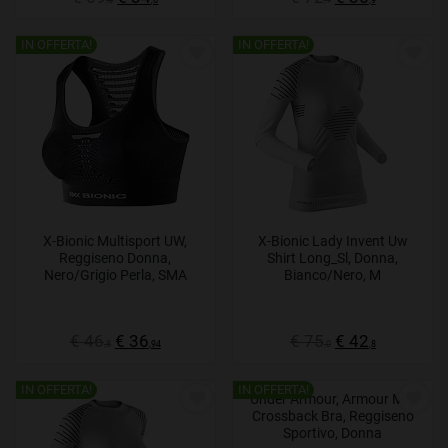
IN OFFERTA!
IN OFFERTA!
X-Bionic Multisport UW,
X-Bionic Lady Invent Uw
Reggiseno Donna,
Shirt Long_Sl, Donna,
Nero/Grigio Perla, SMA
Bianco/Nero, M
€ 46
€ 36
€ 75
€ 42
,8
,94
,0
,8
IN OFFERTA!
IN OFFERTA!
Under Armour, Armour Mid
Crossback Bra, Reggiseno
Sportivo, Donna