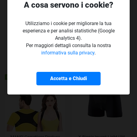
A cosa servono i cookie?
Utilizziamo i cookie per migliorare la tua
esperienza e per analisi statistiche (Google
DONYKARRY 2 Pezzi
LEONE 1947 Tuta Italy Tuta
Abbigliamento Per
Italy Unisex – Adulto
Analytics 4).
Allenamento Da Donna,
Per maggiori dettagli consulta la nostra
Litthing Tuta Da Yoga Senza
informativa sulla privacy
.
Cuciture Da Donna, Tuta
Sportiva Aderente Per
€ 23
€ 62
€ 77
Addome A Vita Alta, Tuta Da
,99
da
,9
a
,13
Yoga Attillata
IN OFFERTA!
IN OFFERTA!
Accetta e Chiudi