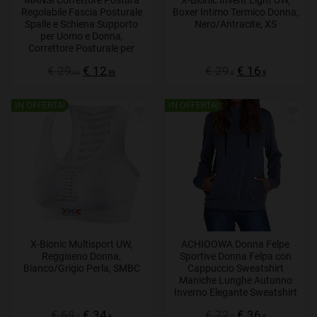
MANSI Correttore Postura
X-Bionic Invent Light UW,
Regolabile Fascia Posturale
Boxer Intimo Termico Donna,
Spalle e Schiena Supporto
Nero/Antracite, XS
per Uomo e Donna,
Correttore Posturale per
Raddrizza Spalle Busto
€ 29
€ 12
€ 29
€ 16
Dritta Tutore, Include 2
,99
,99
,0
,9
Spallacci e Ginocchiera
IN OFFERTA!
IN OFFERTA!
X-Bionic Multisport UW,
ACHIOOWA Donna Felpe
Reggiseno Donna,
Sportive Donna Felpa con
Bianco/Grigio Perla, SMBC
Cappuccio Sweatshirt
Maniche Lunghe Autunno
Inverno Elegante Sweatshirt
Blu S
€ 69
€ 34
€ 72
€ 36
,0
,6
,9
,9