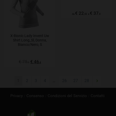
€ 22
€ 37
da
,32
a
,0
X-Bionic Lady Invent Uw
Shirt Long_Sl, Donna,
Bianco/Nero, S
€ 75
€ 46
,0
,4
1
2
3
4
…
26
27
28
Privacy
Consenso
Condizioni del Servizio
Contatti