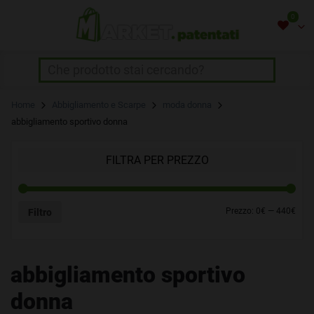
Skip
0
to
content
NON HAI INSERITO NESSUN
Home
Abbigliamento e Scarpe
moda donna
PRODOTTO.
abbigliamento sportivo donna
Usa il pulsante con il cuore che trovi
sopra i prodotti!
FILTRA PER PREZZO
Prezzo:
0€
—
440€
Filtro
abbigliamento sportivo
donna