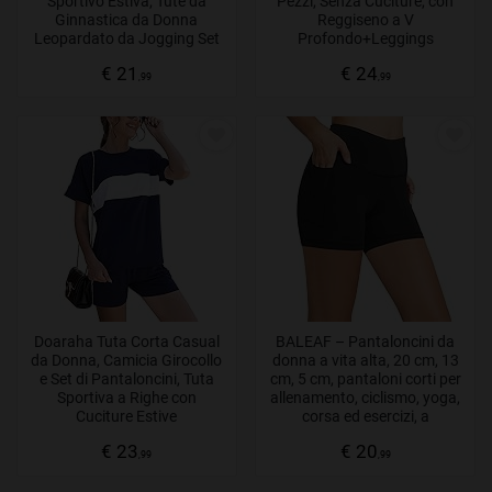
Sportivo Estiva, Tute da
Pezzi, Senza Cuciture, con
Ginnastica da Donna
Reggiseno a V
Leopardato da Jogging Set
Profondo+Leggings
Pantaloncini Corti Senza
€ 21
€ 24
Maniche Casual Estivi S-XXL
,99
,99
Doaraha Tuta Corta Casual
BALEAF – Pantaloncini da
da Donna, Camicia Girocollo
donna a vita alta, 20 cm, 13
e Set di Pantaloncini, Tuta
cm, 5 cm, pantaloni corti per
Sportiva a Righe con
allenamento, ciclismo, yoga,
Cuciture Estive
corsa ed esercizi, a
compressione, tasche
€ 23
€ 20
laterali (taglie normali/forti)
,99
,99