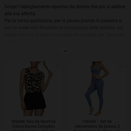
Scopri l’abbigliamento sportivo da donna che più si addice
alla tua attività.
Per la corsa quotidiana, per la pausa pranzo in palestra o
per un week-end dinamico in compagnia delle amiche, sul
nostro sito hai le migliori marche dei prodotti per l’esercizio
fisico.
Scarpe, reggiseni sportivi, boxer, t-shirt e molto altro, trova
l’indumento ideale per praticare il tuo sport preferito nel
modo più comodo.
Wayleb Tuta da Sportiva
CNASA – Set da
Estiva Donna Completo
Allenamento da Donna, 2