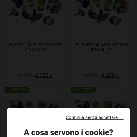
BOSCH 204102969 BOSCH
BOSCH 204004339 BOSCH
IDRAULICO
IDRAULICO
€ 412
€ 255
€ 196
€ 129
,9
,14
,2
,97
IN OFFERTA!
IN OFFERTA!
Continua senza accettare →
A cosa servono i cookie?