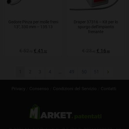
Gedore Pinza per molle freni
Draper 37316 – Kit per lo
13″, 330 mm – 135 13
spurgo dell’impianto
frenante
€ 52
€ 41
€ 23
€ 16
,72
,52
,42
,98
1
2
3
4
…
49
50
51
Privacy
Consenso
Condizioni del Servizio
Contatti