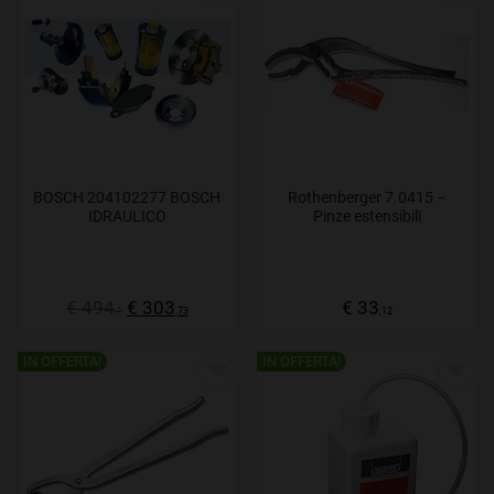
BOSCH 204102277 BOSCH
Rothenberger 7.0415 –
IDRAULICO
Pinze estensibili
€ 494
€ 303
€ 33
,1
,73
,12
IN OFFERTA!
IN OFFERTA!