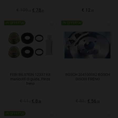
€ 109
€ 78
€ 12
,18
,61
,32
IN OFFERTA!
IN OFFERTA!
FEBI BILSTEIN 12337 Kit
BOSCH 204100062 BOSCH
manicotti di guida, Pinza
DISCHI FRENO
freno
€ 11
€ 8
€ 83
€ 56
,4
,59
,7
,19
IN OFFERTA!