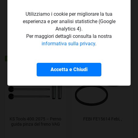
BOSCH 204102329 BOSCH
BOSCH 204102330 BOSCH
Utilizziamo i cookie per migliorare la tua
IDRAULICO
IDRAULICO
esperienza e per analisi statistiche (Google
Analytics 4).
Per maggiori dettagli consulta la nostra
informativa sulla privacy
.
€ 272
€ 200
€ 240
€ 177
,4
,46
,6
,4
IN OFFERTA!
Accetta e Chiudi
KS Tools 400.2075 – Perno
FEBI FE15614 Febi, ,
guida pinza del freno VAG