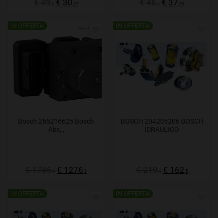
€ 49
€ 30
€ 48
€ 37
,2
,27
,6
,79
IN OFFERTA!
IN OFFERTA!
Bosch 265216625 Bosch
BOSCH 204205206 BOSCH
Abs, ,
IDRAULICO
€ 1786
€ 1276
€ 219
€ 162
,4
,1
,4
,5
IN OFFERTA!
IN OFFERTA!