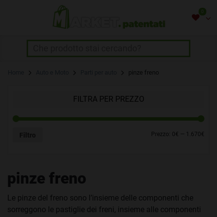
Skip
0
to
content
NON HAI INSERITO NESSUN
Home
Auto e Moto
Parti per auto
pinze freno
PRODOTTO.
Usa il pulsante con il cuore che trovi
FILTRA PER PREZZO
sopra i prodotti!
Prezzo:
0€
—
1.670€
Filtro
pinze freno
Le pinze del freno sono l’insieme delle componenti che
sorreggono le pastiglie dei freni, insieme alle componenti