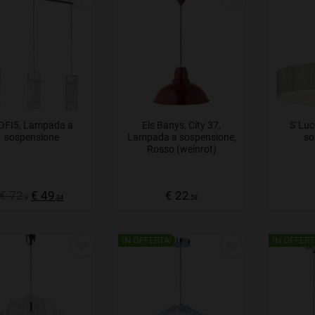
onando nel menù in alto il tasto
“saldo”
, compariranno i
lampada
gono delle offerte di prezzo speciali per la vendita online.
zando invece il tasto
compara
al di sotto dei singoli prodotti, è
ri lampadari moderni a sospensione disponibili nel catalogo e
e esigenze di acquisto.
OFI5, Lampada a
Els Banys, City 37,
S`Luc
sospensione
Lampada a sospensione,
so
Rosso (weinrot)
€ 72
€ 49
€ 22
,8
,34
,58
IN OFFERTA!
IN OFFERT