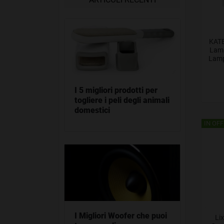
KATE
Lam
Lamp
I 5 migliori prodotti per
togliere i peli degli animali
domestici
IN OFF
I Migliori Woofer che puoi
Li