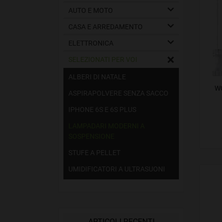
Selezi
AUTO E MOTO
propon
CASA E ARREDAMENTO
Utiliz
ELETTRONICA
miglio
SELEZIONATI PER VOI
propri
ALBERI DI NATALE
W
ASPIRAPOLVERE SENZA SACCO
IPHONE 6S E 6S PLUS
LAMPADARI MODERNI A
SOSPENSIONE
STUFE A PELLET
UMIDIFICATORI A ULTRASUONI
ARTICOLI RECENTI