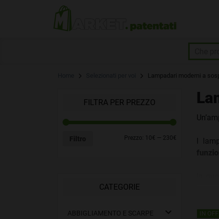
Skip
to
content
Home
Selezionati per voi
Lampadari moderni a sos
La
FILTRA PER PREZZO
Un’amp
Prezzo:
10€
—
230€
Filtro
I lam
funzio
In qu
CATEGORIE
prezzo
domes
ABBIGLIAMENTO E SCARPE
IN OFF