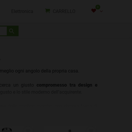
0
Elettronica
CARRELLO
NON HAI INSERITO NESSUN PRODOTTO.
a il pulsante con il cuore che trovi sopra i prodotti!
e
 meglio ogni angolo della propria casa.
 cerca un giusto
compromesso tra design e
 gusto e lo stile moderno dell’acquirente.
one
delle migliori marche, con diverse fasce di
rato per valorizzare appieno ogni tipo di spazio