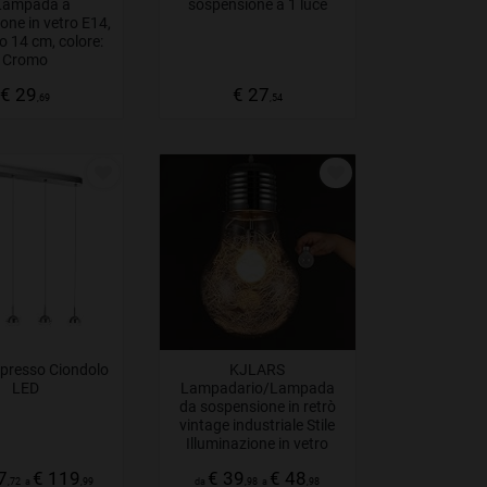
Lampada a
sospensione a 1 luce
one in vetro E14,
o 14 cm, colore:
Cromo
€ 29
€ 27
,69
,54
cipresso Ciondolo
KJLARS
LED
Lampadario/Lampada
da sospensione in retrò
vintage industriale Stile
Illuminazione in vetro
blub
7
€ 119
€ 39
€ 48
,72
a
,99
da
,98
a
,98