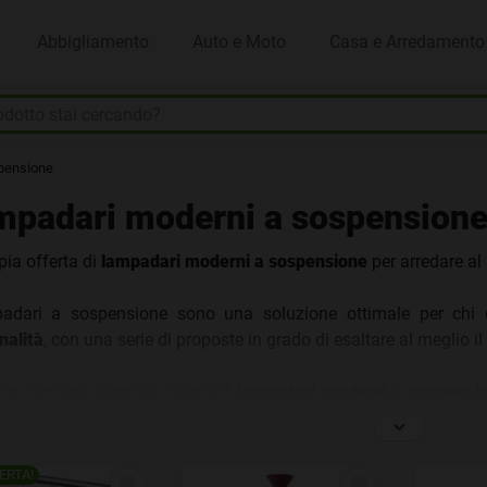
Abbigliamento
Auto e Moto
Casa e Arredamento
pensione
Us
mpadari moderni a sospension
ia offerta di
lampadari moderni a sospensione
per arredare al
padari a sospensione sono una soluzione ottimale per chi
nalità
, con una serie di proposte in grado di esaltare al meglio il
esta sezione vengono proposti
lampadari moderni a sospensi
, sconti, offerte e strutture che spaziano dal minimal all’elabo
tico.
ERTA!