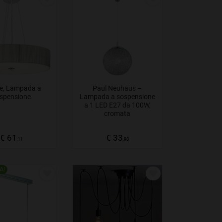
ri a sospensione scontati
, sui quali i venditori
 possibile effettuare un confronto immediato dei
 scegliere quello che soddisfa maggiormente le
e, Lampada a
Paul Neuhaus –
spensione
Lampada a sospensione
a 1 LED E27 da 100W,
cromata
€ 61
€ 33
,11
,98
A!