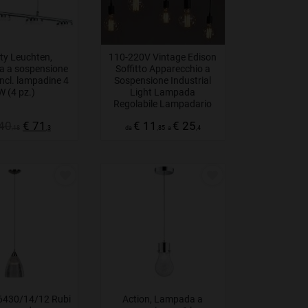
ity Leuchten,
110-220V Vintage Edison
 a sospensione
Soffitto Apparecchio a
 incl. lampadine 4
Sospensione Industrial
W (4 pz.)
Light Lampada
Regolabile Lampadario
Nero, 1/3/5 teste
40
€ 71
€ 11
€ 25
,18
,3
da
,85
a
,4
6430/14/12 Rubi
Action, Lampada a