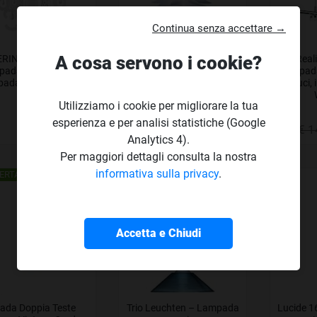
Continua senza accettare →
A cosa servono i cookie?
RINA transparent I
Reality Leuchten,
Real
padari Lampadario
Lampada a sospensione
Lampada
ada a sospensione
a 4 luci,
Utilizziamo i cookie per migliorare la tua
esperienza e per analisi statistiche (Google
€ 36
€ 83
€ 37
€ 1
,9
,19
,12
Analytics 4).
Per maggiori dettagli consulta la nostra
informativa sulla privacy
.
ERTA!
IN OFFERTA!
Accetta e Chiudi
xada Doppia Teste
Trio Leuchten – Lampada
Lucide 1