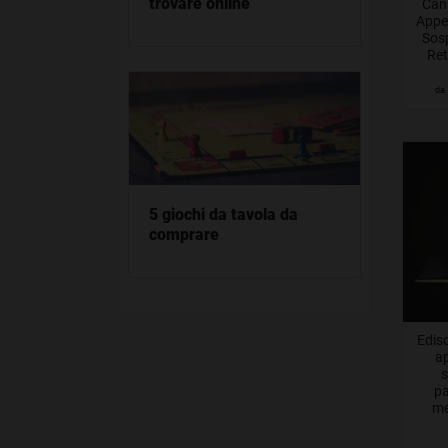
trovare online
Can
Appes
Sos
Ret
Coun
da
5 giochi da tavola da
comprare
Ediso
a
s
pa
me