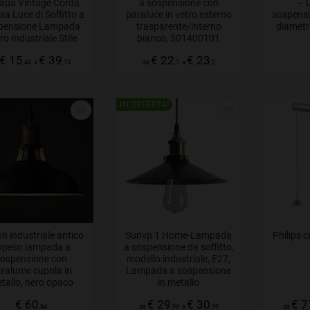
apa Vintage Corda
a sospensione con
– 
a Luce di Soffitto a
paraluce in vetro esterno
sospensi
pensione Lampada
trasparente/interno
diametr
ro Industriale Stile
bianco, 301400101
try Per Ristorante
€ 15
€ 39
€ 22
€ 23
Bar Cafe Senza
,46
a
,75
da
,7
a
,2
Lampadina
IN OFFERTA!
n industriale antico
Sunvp 1 Home-Lampada
Philips 
ppeso lampada a
a sospensione da soffitto,
ospensione con
modello industriale, E27,
ralume cupola in
Lampada a sospensione
tallo, nero opaco
in metallo
€ 60
€ 29
€ 30
€ 7
,64
da
,99
a
,99
da