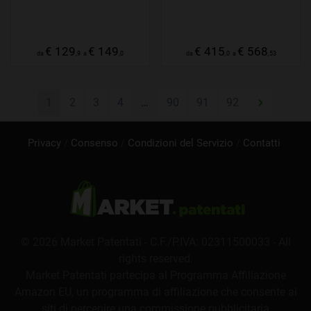
€ 129
€ 149
€ 415
€ 568
da
,9
a
,0
da
,0
a
,53
1
2
3
4
…
90
91
92
Privacy
Consenso
Condizioni del Servizio
Contatti
© 2026
Market Patentati
- C.F./P.IVA: 02311500033 - All
rights reserved.
Market Patentati partecipa al Programma Affiliazione
Amazon EU, un programma di affiliazione che consente ai
siti di percepire una commissione pubblicitaria