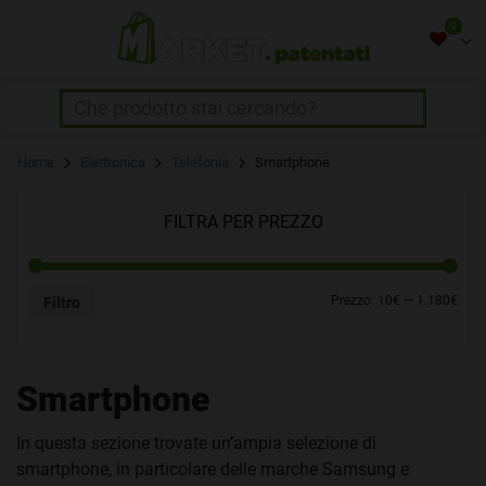
Skip
0
to
content
NON HAI INSERITO NESSUN
Home
Elettronica
Telefonia
Smartphone
PRODOTTO.
Usa il pulsante con il cuore che trovi
FILTRA PER PREZZO
sopra i prodotti!
Prezzo:
10€
—
1.180€
Filtro
Smartphone
In questa sezione trovate un’ampia selezione di
smartphone, in particolare delle marche Samsung e