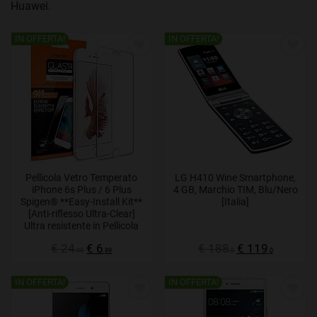
Huawei.
IN OFFERTA!
IN OFFERTA!
Pellicola Vetro Temperato
LG H410 Wine Smartphone,
iPhone 6s Plus / 6 Plus
4 GB, Marchio TIM, Blu/Nero
Spigen® **Easy-Install Kit**
[Italia]
[Anti-riflesso Ultra-Clear]
Ultra resistente in Pellicola
vetro temperato iPhone 6
€ 24
€ 6
€ 188
€ 119
Plus / 6s Plus, Pellicola
,99
,99
,9
,0
Protettiva iPhone 6s Plus / 6
Plus SGP11634
IN OFFERTA!
IN OFFERTA!