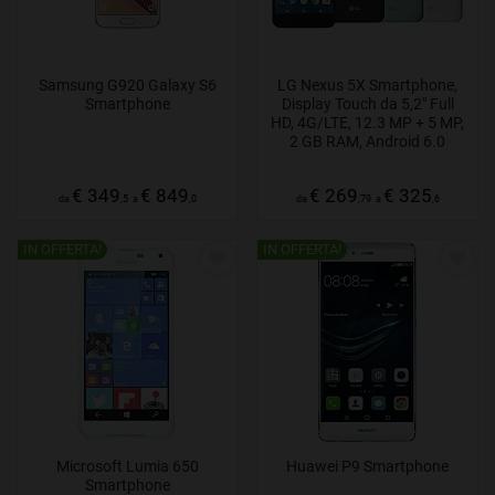
Samsung G920 Galaxy S6
LG Nexus 5X Smartphone,
Smartphone
Display Touch da 5,2″ Full
HD, 4G/LTE, 12.3 MP + 5 MP,
2 GB RAM, Android 6.0
€ 349
€ 849
€ 269
€ 325
da
,5
a
,0
da
,79
a
,6
IN OFFERTA!
IN OFFERTA!
Microsoft Lumia 650
Huawei P9 Smartphone
Smartphone