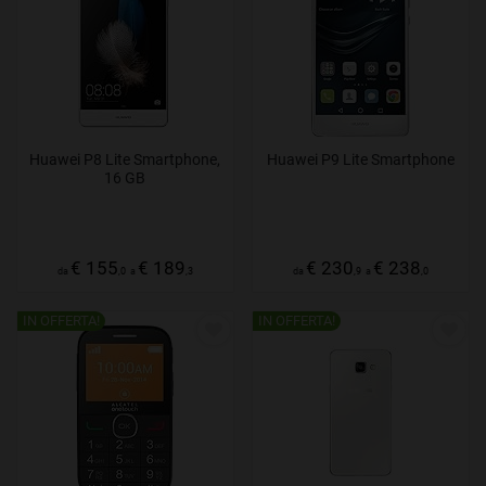
Huawei P8 Lite Smartphone,
Huawei P9 Lite Smartphone
16 GB
€ 155
€ 189
€ 230
€ 238
da
,0
a
,3
da
,9
a
,0
IN OFFERTA!
IN OFFERTA!