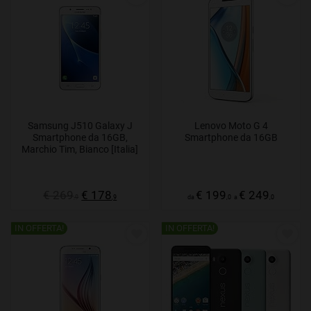
Samsung J510 Galaxy J
Lenovo Moto G 4
Smartphone da 16GB,
Smartphone da 16GB
Marchio Tim, Bianco [Italia]
€ 269
€ 178
€ 199
€ 249
,9
,9
da
,0
a
,0
IN OFFERTA!
IN OFFERTA!