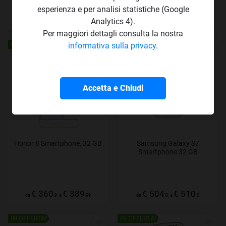
esperienza e per analisi statistiche (Google
€ 134
€ 138
€ 559
€ 568
Analytics 4).
da
,9
a
,0
da
,0
a
,9
Per maggiori dettagli consulta la nostra
IN OFFERTA!
IN OFFERTA!
informativa sulla privacy
.
Accetta e Chiudi
Honor 8 Smartphone, 32 GB
Samsung Galaxy S7
Smartphone 32 GB
€ 360
€ 389
€ 504
€ 510
da
,9
a
,99
da
,0
a
,0
IN OFFERTA!
IN OFFERTA!